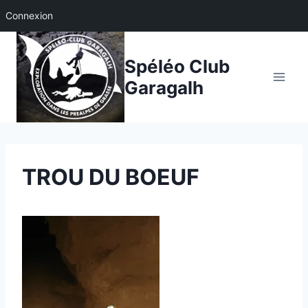
Connexion
Aller
au
Spéléo Club
contenu
Garagalh
TROU DU BOEUF