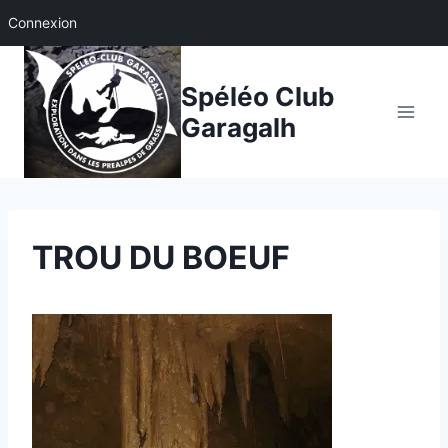
Connexion
Aller
au
Spéléo Club
contenu
Garagalh
TROU DU BOEUF