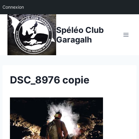
Connexion
Aller
au
Spéléo Club
contenu
Garagalh
DSC_8976 copie