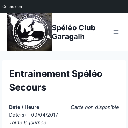
Connexion
Aller
au
Spéléo Club
contenu
Garagalh
Entrainement Spéléo
Secours
Date / Heure
Carte non disponible
Date(s) - 09/04/2017
Toute la journée