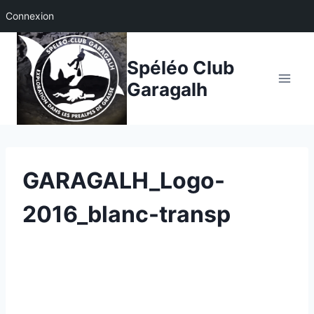
Connexion
Aller
au
Spéléo Club
contenu
Garagalh
GARAGALH_Logo-
2016_blanc-transp