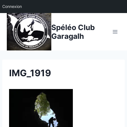
Connexion
Aller
au
Spéléo Club
contenu
Garagalh
IMG_1919