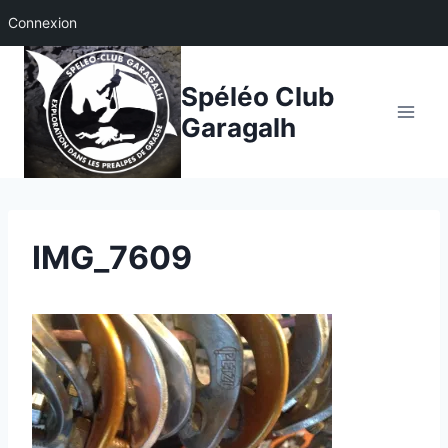
Connexion
Aller
au
Spéléo Club
contenu
Garagalh
IMG_7609