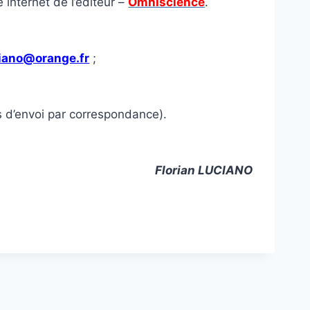
 internet de l’éditeur –
Omniscience
.
iano@orange.fr
;
is d’envoi par correspondance).
Florian LUCIANO