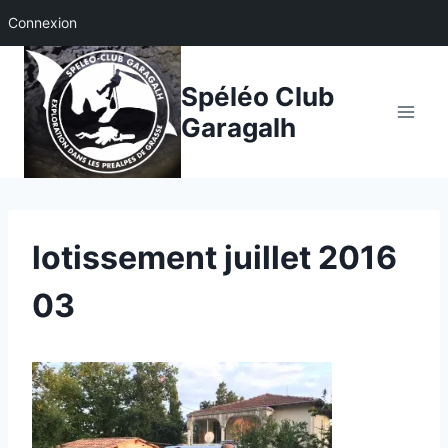
Connexion
Aller
au
Spéléo Club
contenu
Garagalh
lotissement juillet 2016
03