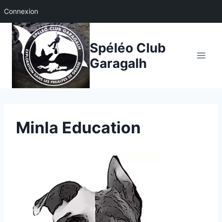
Connexion
Aller
au
Spéléo Club
contenu
Garagalh
Minla Education