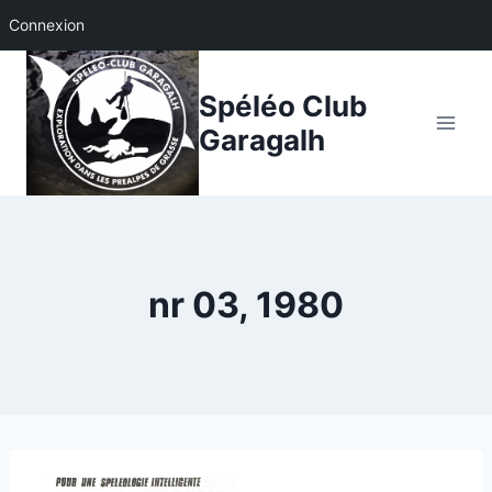
Connexion
Aller
au
Spéléo Club
contenu
Garagalh
nr 03, 1980