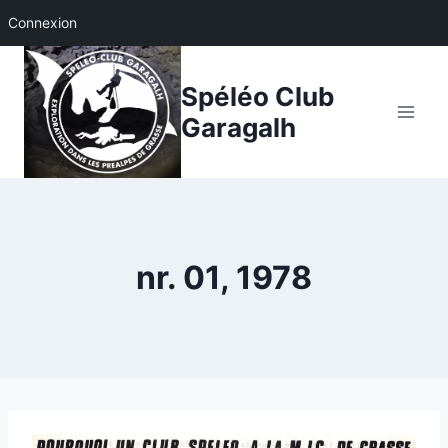
Connexion
Aller
au
Spéléo Club
contenu
Garagalh
nr. 01, 1978