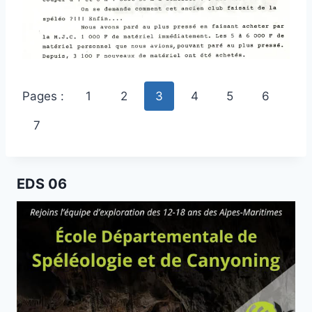
Pages :
1
2
3
4
5
6
7
EDS 06