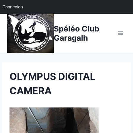
Connexion
Aller
au
Spéléo Club
contenu
Garagalh
OLYMPUS DIGITAL
CAMERA