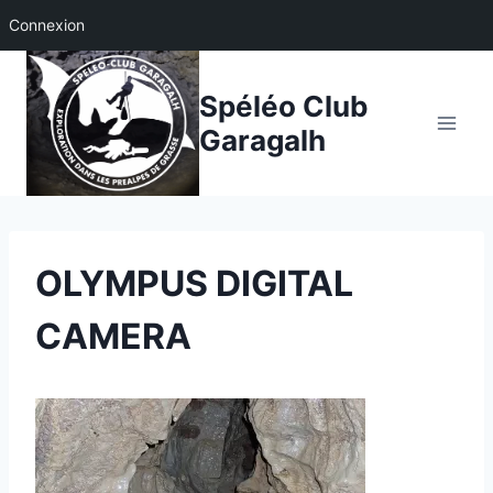
Connexion
Aller
au
Spéléo Club
contenu
Garagalh
OLYMPUS DIGITAL
CAMERA