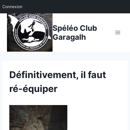
Connexion
Aller
au
Spéléo Club
contenu
Garagalh
Définitivement, il faut
ré-équiper