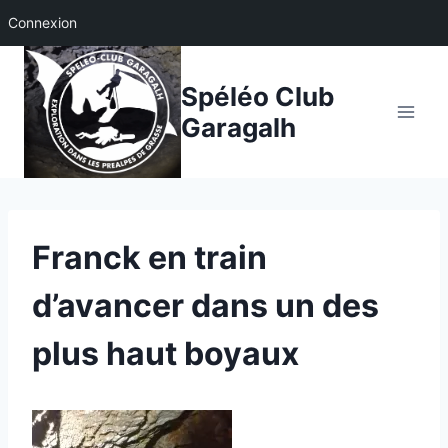
Connexion
Aller
au
Spéléo Club
contenu
Garagalh
Franck en train
d’avancer dans un des
plus haut boyaux