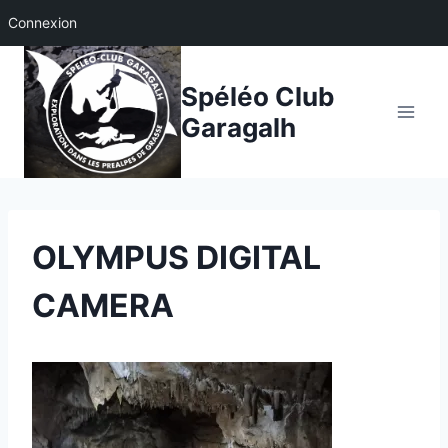
Connexion
Aller
au
Spéléo Club
contenu
Garagalh
OLYMPUS DIGITAL
CAMERA