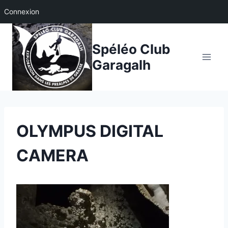
Connexion
Aller
au
Spéléo Club
contenu
Garagalh
OLYMPUS DIGITAL
CAMERA