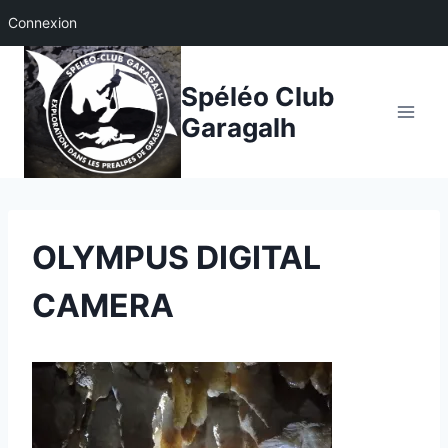
Connexion
Aller
au
Spéléo Club
contenu
Garagalh
OLYMPUS DIGITAL
CAMERA