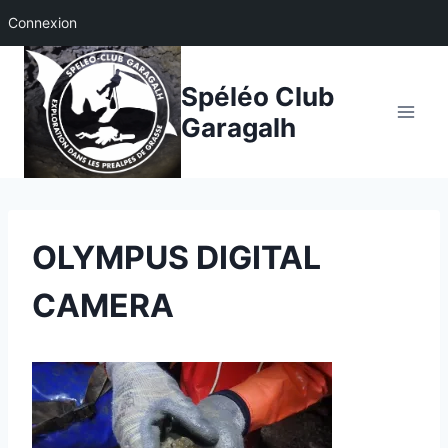
Connexion
Aller
au
Spéléo Club
contenu
Garagalh
OLYMPUS DIGITAL
CAMERA