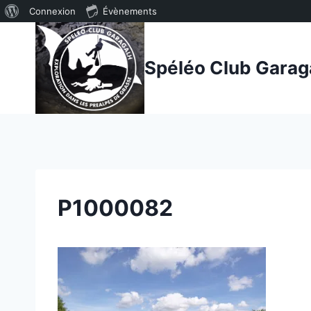
À
Connexion
Évènements
Aller
propos
au
de
Spéléo Club Garag
contenu
WordPress
P1000082