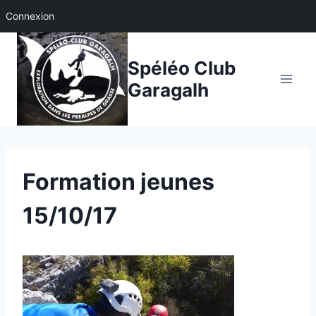
Connexion
Aller
au
Spéléo Club
contenu
Garagalh
Formation jeunes
15/10/17