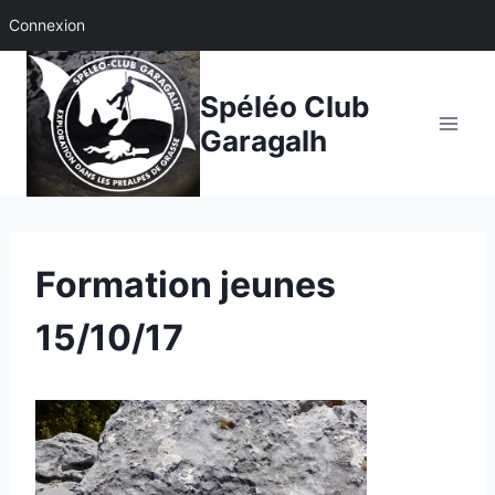
Connexion
Aller
au
Spéléo Club
contenu
Garagalh
Formation jeunes
15/10/17