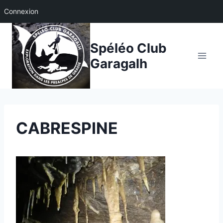
Connexion
Aller
au
Spéléo Club
contenu
Garagalh
CABRESPINE