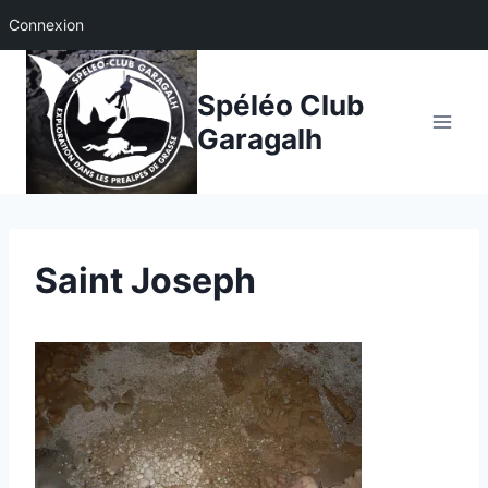
Connexion
Aller
au
Spéléo Club
contenu
Garagalh
Saint Joseph