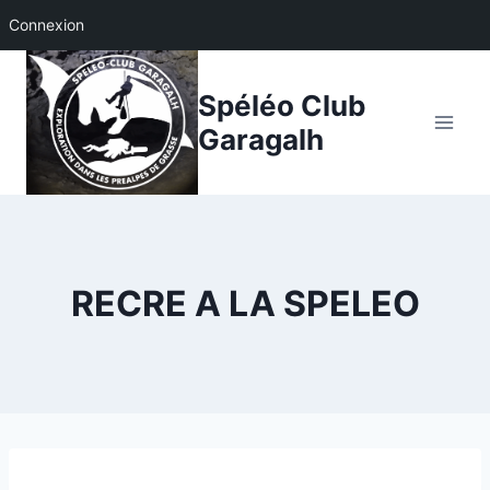
Connexion
Aller
au
Spéléo Club
contenu
Garagalh
RECRE A LA SPELEO