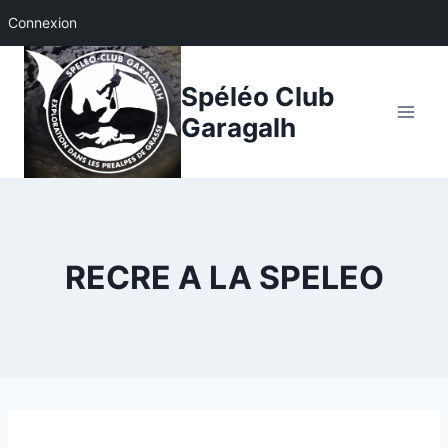
Connexion
Aller
au
Spéléo Club
contenu
Garagalh
RECRE A LA SPELEO