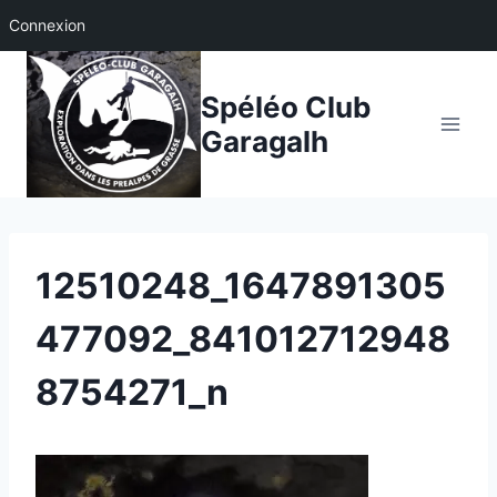
Connexion
Aller
au
Spéléo Club
contenu
Garagalh
12510248_1647891305
477092_841012712948
8754271_n