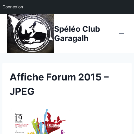
Connexion
Aller
au
Spéléo Club
contenu
Garagalh
Affiche Forum 2015 –
JPEG