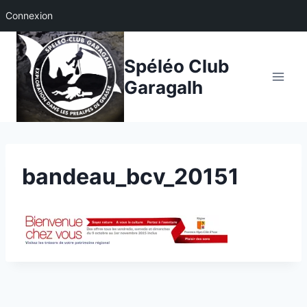
Connexion
Aller
au
Spéléo Club
contenu
Garagalh
bandeau_bcv_20151