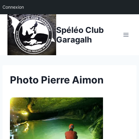
Connexion
Aller
au
Spéléo Club
contenu
Garagalh
Photo Pierre Aimon