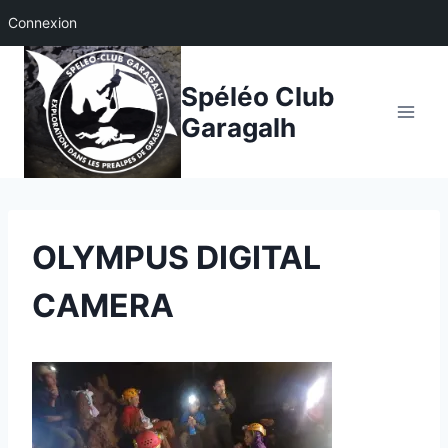
Connexion
Aller
au
Spéléo Club
contenu
Garagalh
OLYMPUS DIGITAL
CAMERA