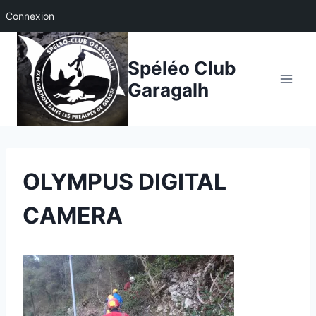
Connexion
Aller
au
Spéléo Club
contenu
Garagalh
OLYMPUS DIGITAL
CAMERA