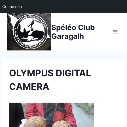
Connexion
Aller
au
Spéléo Club
contenu
Garagalh
OLYMPUS DIGITAL
CAMERA