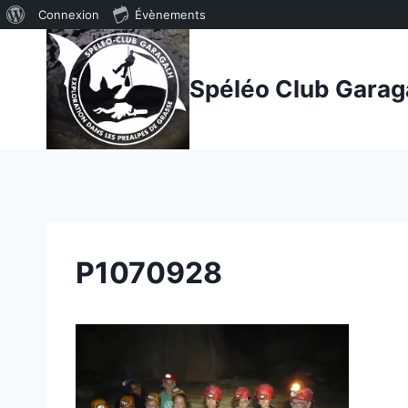
À
Connexion
Évènements
Aller
propos
au
de
Spéléo Club Garag
contenu
WordPress
P1070928