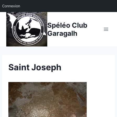
Connexion
Aller
au
Spéléo Club
contenu
Garagalh
Saint Joseph