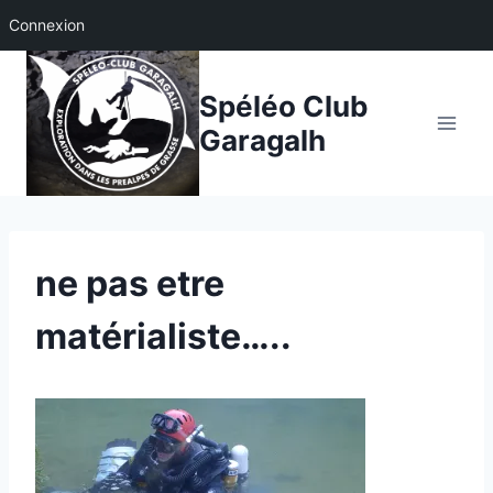
Connexion
Aller
au
Spéléo Club
contenu
Garagalh
ne pas etre
matérialiste…..