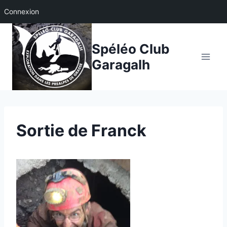
Connexion
Aller
au
Spéléo Club
contenu
Garagalh
Sortie de Franck