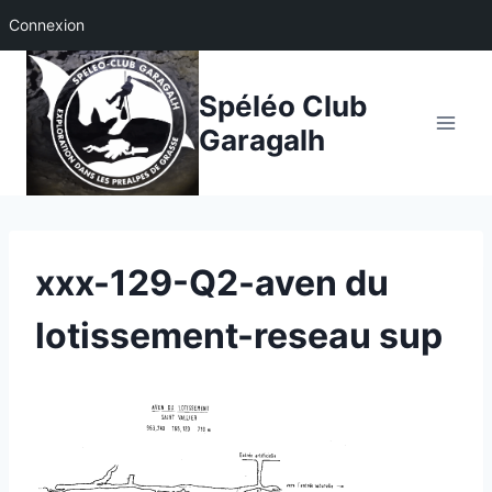
Connexion
Aller
au
Spéléo Club
contenu
Garagalh
xxx-129-Q2-aven du
lotissement-reseau sup